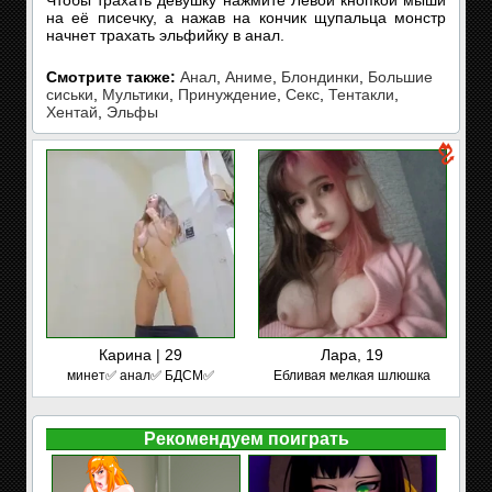
Чтобы трахать девушку нажмите Левой кнопкой мыши
на её писечку, а нажав на кончик щупальца монстр
начнет трахать эльфийку в анал.
Смотрите также:
Анал
,
Аниме
,
Блондинки
,
Большие
сиськи
,
Мультики
,
Принуждение
,
Секс
,
Тентакли
,
Хентай
,
Эльфы
Карина | 29
Лара, 19
минет✅ анал✅ БДСМ✅
Ебливая мелкая шлюшка
Рекомендуем поиграть