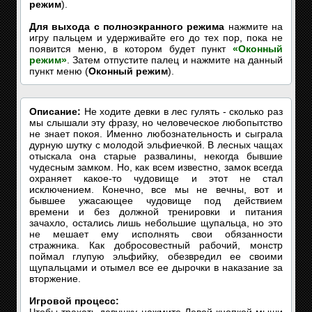
режим
).
Для выхода с полноэкранного режима
нажмите на
игру пальцем и удерживайте его до тех пор, пока не
появится меню, в котором будет пункт
«Оконный
режим»
. Затем отпустите палец и нажмите на данный
пункт меню (
Оконный режим
).
Описание:
Не ходите девки в лес гулять - сколько раз
мы слышали эту фразу, но человеческое любопытство
не знает покоя. Именно любознательность и сыграла
дурную шутку с молодой эльфиечкой. В лесных чащах
отыскала она старые развалины, некогда бывшие
чудесным замком. Но, как всем известно, замок всегда
охраняет какое-то чудовище и этот не стал
исключением. Конечно, все мы не вечны, вот и
бывшее ужасающее чудовище под действием
времени и без должной тренировки и питания
зачахло, остались лишь небольшие щупальца, но это
не мешает ему исполнять свои обязанности
стражника. Как добросовестный рабочий, монстр
поймал глупую эльфийку, обезвредил ее своими
щупальцами и отымел все ее дырочки в наказание за
вторжение.
Игровой процесс: