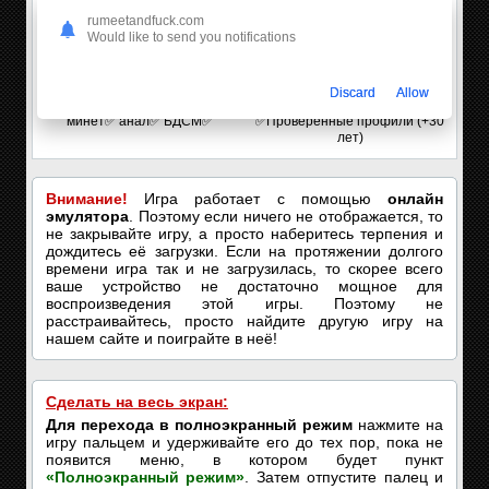
rumeetandfuck.com
Would like to send you notifications
Discard
Allow
Карина | 29
🔔TikTok для взрослых
минет✅ анал✅ БДСМ✅
✅Проверенные профили (+30
лет)
Внимание!
Игра работает с помощью
онлайн
эмулятора
. Поэтому если ничего не отображается, то
не закрывайте игру, а просто наберитесь терпения и
дождитесь её загрузки. Если на протяжении долгого
времени игра так и не загрузилась, то скорее всего
ваше устройство не достаточно мощное для
воспроизведения этой игры. Поэтому не
расстраивайтесь, просто найдите другую игру на
нашем сайте и поиграйте в неё!
Сделать на весь экран:
Для перехода в полноэкранный режим
нажмите на
игру пальцем и удерживайте его до тех пор, пока не
появится меню, в котором будет пункт
«Полноэкранный режим»
. Затем отпустите палец и