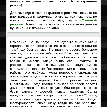
нажмите на данный пункт меню (
Полноэкранный
режим
).
Для выхода с полноэкранного режима
нажмите на
игру пальцем и удерживайте его до тех пор, пока не
появится меню, в котором будет пункт
«Оконный
режим»
. Затем отпустите палец и нажмите на данный
пункт меню (
Оконный режим
).
Описание:
Санта Клаус и его супруга миссис Клаус
страдают от лишнего веса, из-за этого их секс стал не
такой как был раньше. По причине своего большого
живота, рождественский волшебник не мог, как
следует удовлетворить свою любимую, но в то же
время и миссис Клаус была очень толстой и
растерявшей всю сексуальность. Когда Санта
вернулся прекрасным Рождественским вечером после
работы, его любимая жена попросила сделать ей
лишь один подарок – вернуть горячий секс, а для
этого им необходимо было сбросить лишние
килограммы. Тогда мужчина вызвал со своей работы
двух привлекательных девушек-близнецов, которые
были заняты упаковкой новых подарков. Санта
предложил им заняться групповым сексом на 24 часа,
а пока они будут трахаться, миссис Клаус будет
мастурбировать свою киску глядя на это зрелище.
Получиться ли у супругов сбросить лишний вес –