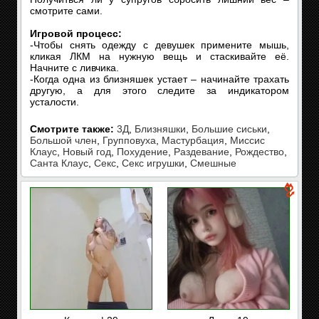
смотрите сами.
Игровой процесс:
-Чтобы снять одежду с девушек примените мышь,
кликая ЛКМ на нужную вещь и стаскивайте её.
Начните с ливчика.
-Когда одна из близняшек устает – начинайте трахать
другую, а для этого следите за индикатором
усталости.
Смотрите также:
3Д
,
Близняшки
,
Большие сиськи
,
Большой член
,
Групповуха
,
Мастурбация
,
Миссис
Клаус
,
Новый год
,
Похудение
,
Раздевание
,
Рождество
,
Санта Клаус
,
Секс
,
Секс игрушки
,
Смешные