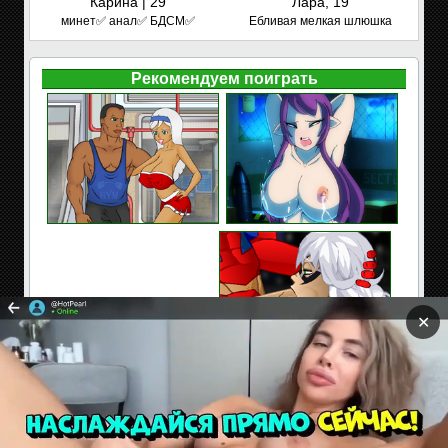
Карина | 29
Лара, 19
минет✅ анал✅ БДСМ✅
Ебливая мелкая шлюшка
Рекомендуем поиграть
✕
Сайт содержит материалы предназначенные только
для взрослых. Находясь на сайте Вы подтверждаете,