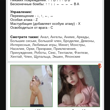
Никаких повреждений: ↑ ↓ B ↓ ↓ ↑ B B
Бесконечные бомбы: ↑ ↑ ↓ ↓ ← → ← → B A
Управление:
Перемещение - ↓, ↑, ←, →
Особая атака - Z
Мастурбация (добавляет особую атаку) - X
Освободиться от врага - C
Смотрите также:
Анал
,
Ангелы
,
Аниме
,
Аркады
,
Большие сиськи
,
Большой член
,
Бродилки
,
Демоны
,
Интересные
,
Любимые игры
,
Минет
,
Монстры
,
Насилие
,
Орки
,
Призраки
,
Приключения
,
Принуждение
,
Роботы
,
Секс
,
Тентакли
,
Фэнтези
,
Хентай
,
Член
,
Щупальца
,
Экшен
,
Японские