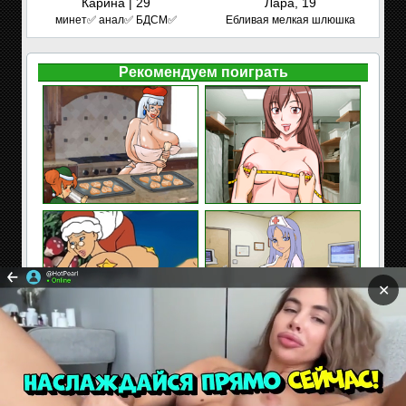
Карина | 29
Лара, 19
минет✅ анал✅ БДСМ✅
Ебливая мелкая шлюшка
Рекомендуем поиграть
✕
Сайт содержит материалы предназначенные только
для взрослых. Находясь на сайте Вы подтверждаете,