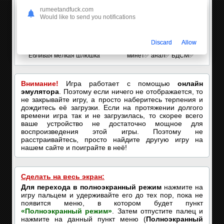
rumeetandfuck.com
Would like to send you notifications
Discard
Allow
Лара, 19
Карина | 29
Ебливая мелкая шлюшка
минет✅ анал✅ БДСМ✅
Внимание!
Игра работает с помощью
онлайн
эмулятора
. Поэтому если ничего не отображается, то
не закрывайте игру, а просто наберитесь терпения и
дождитесь её загрузки. Если на протяжении долгого
времени игра так и не загрузилась, то скорее всего
ваше устройство не достаточно мощное для
воспроизведения этой игры. Поэтому не
расстраивайтесь, просто найдите другую игру на
нашем сайте и поиграйте в неё!
Сделать на весь экран:
Для перехода в полноэкранный режим
нажмите на
игру пальцем и удерживайте его до тех пор, пока не
появится меню, в котором будет пункт
«Полноэкранный режим»
. Затем отпустите палец и
нажмите на данный пункт меню (
Полноэкранный