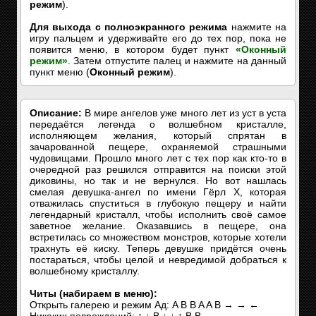
режим
).
Для выхода с полноэкранного режима
нажмите на
игру пальцем и удерживайте его до тех пор, пока не
появится меню, в котором будет пункт
«Оконный
режим»
. Затем отпустите палец и нажмите на данный
пункт меню (
Оконный режим
).
Описание:
В мире ангелов уже много лет из уст в уста
передаётся легенда о волшебном кристалле,
исполняющем желания, который спрятан в
зачарованной пещере, охраняемой страшными
чудовищами. Прошло много лет с тех пор как кто-то в
очередной раз решился отправится на поиски этой
диковины, но так и не вернулся. Но вот нашлась
смелая девушка-ангел по имени Гёрл Х, которая
отважилась спуститься в глубокую пещеру и найти
легендарный кристалл, чтобы исполнить своё самое
заветное желание. Оказавшись в пещере, она
встретилась со множеством монстров, которые хотели
трахнуть её киску. Теперь девушке придётся очень
постараться, чтобы целой и невредимой добраться к
волшебному кристаллу.
Читы (набираем в меню):
Открыть галерею и режим Ад: A B B A A B → → ←