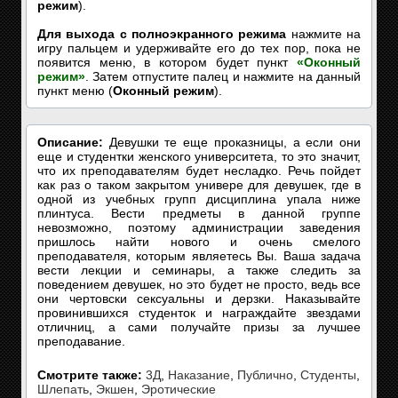
режим
).
Для выхода с полноэкранного режима
нажмите на
игру пальцем и удерживайте его до тех пор, пока не
появится меню, в котором будет пункт
«Оконный
режим»
. Затем отпустите палец и нажмите на данный
пункт меню (
Оконный режим
).
Описание:
Девушки те еще проказницы, а если они
еще и студентки женского университета, то это значит,
что их преподавателям будет несладко. Речь пойдет
как раз о таком закрытом универе для девушек, где в
одной из учебных групп дисциплина упала ниже
плинтуса. Вести предметы в данной группе
невозможно, поэтому администрации заведения
пришлось найти нового и очень смелого
преподавателя, которым являетесь Вы. Ваша задача
вести лекции и семинары, а также следить за
поведением девушек, но это будет не просто, ведь все
они чертовски сексуальны и дерзки. Наказывайте
провинившихся студенток и награждайте звездами
отличниц, а сами получайте призы за лучшее
преподавание.
Смотрите также:
3Д
,
Наказание
,
Публично
,
Студенты
,
Шлепать
,
Экшен
,
Эротические